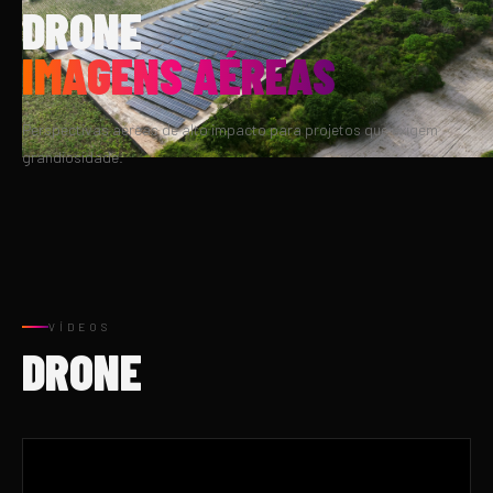
DRONE
IMAGENS AÉREAS
Perspectivas aéreas de alto impacto para projetos que exigem
grandiosidade.
VÍDEOS
DRONE